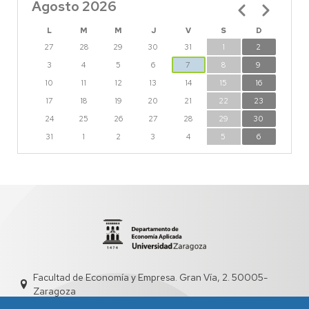
Agosto 2026
Paginación
L
M
M
J
V
S
D
27
28
29
30
31
1
2
3
4
5
6
7
8
9
10
11
12
13
14
15
16
17
18
19
20
21
22
23
24
25
26
27
28
29
30
31
1
2
3
4
5
6
Facultad de Economía y Empresa. Gran Vía, 2. 50005-
Zaragoza
dd4008@unizar.es
976 76 1841